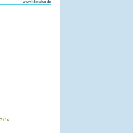
www.ichmalso.de
7 / 14