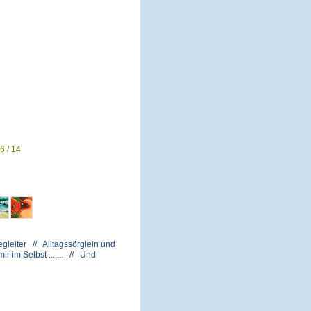
6 / 14
gleiter // Alltagssörglein und
 im Selbst ....... // Und