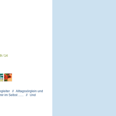
9 / 14
gleiter // Alltagssörglein und
 im Selbst ....... // Und