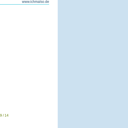
www.ichmalso.de
9 / 14