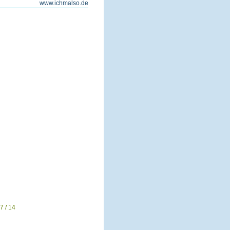
www.ichmalso.de
7 / 14