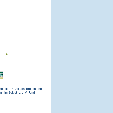
1 / 14
gleiter // Alltagssörglein und
 im Selbst ....... // Und