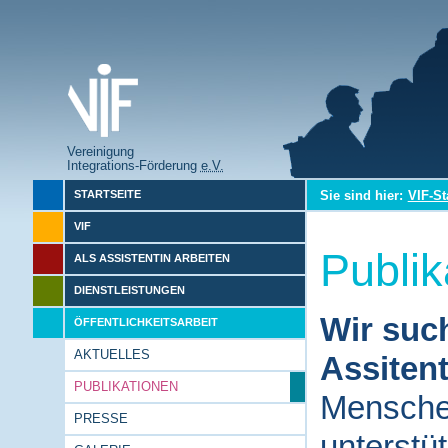
Vereinigung
Integrations-Förderung
e.V.
Sie sind hier:
VIF-St
STARTSEITE
VIF
Publik
ALS ASSISTENTIN ARBEITEN
DIENSTLEISTUNGEN
Wir suc
ÖFFENTLICHKEITSARBEIT
AKTUELLES
Assitent
PUBLIKATIONEN
Menschen
PRESSE
unterstü