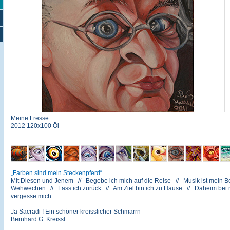
Meine Fresse
2012 120x100 Öl
Farben sind mein Steckenpferd
Mit Diesen und Jenem // Begebe ich mich auf die Reise // Musik ist mein Be
Wehwechen // Lass ich zurück // Am Ziel bin ich zu Hause // Daheim bei mir
vergesse mich
Ja Sacradi ! Ein schöner kreisslicher Schmarrn
Bernhard G. Kreissl