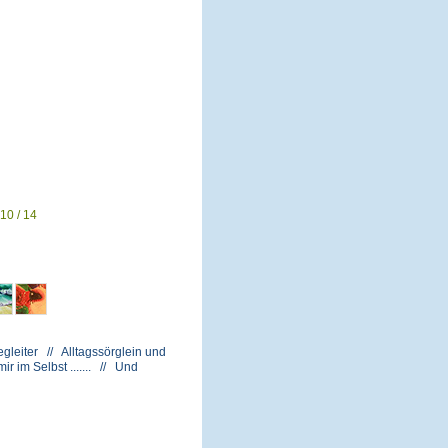
10 / 14
gleiter // Alltagssörglein und
 im Selbst ....... // Und