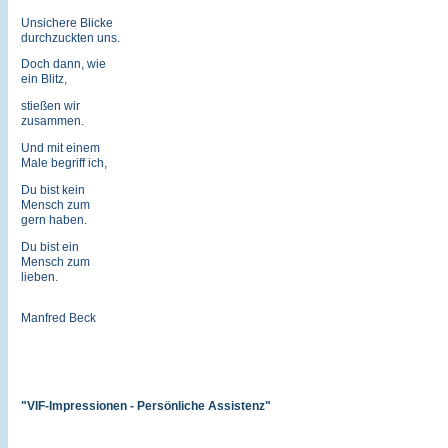
Unsichere Blicke
durchzuckten uns.
Doch dann, wie
ein Blitz,
stießen wir
zusammen.
Und mit einem
Male begriff ich,
Du bist kein
Mensch zum
gern haben.
Du bist ein
Mensch zum
lieben.
Manfred Beck
"VIF-Impressionen - Persönliche Assistenz"