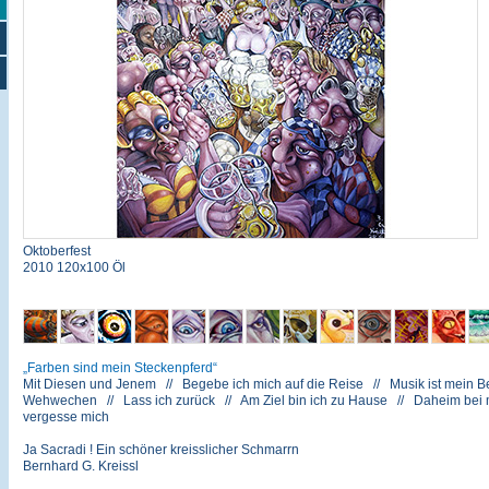
Oktoberfest
2010 120x100 Öl
Farben sind mein Steckenpferd
Mit Diesen und Jenem // Begebe ich mich auf die Reise // Musik ist mein Be
Wehwechen // Lass ich zurück // Am Ziel bin ich zu Hause // Daheim bei mir
vergesse mich
Ja Sacradi ! Ein schöner kreisslicher Schmarrn
Bernhard G. Kreissl