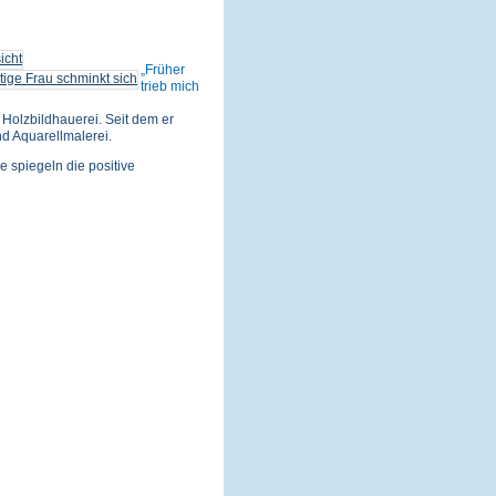
Früher
trieb mich
Holzbildhauerei. Seit dem er
nd Aquarellmalerei.
e spiegeln die positive