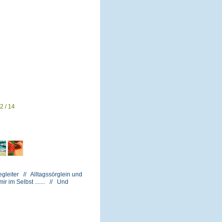
2 / 14
gleiter // Alltagssörglein und
 im Selbst ....... // Und