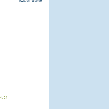
www.ichmalso.de
4 / 14