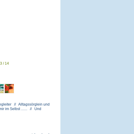
3 / 14
gleiter // Alltagssörglein und
 im Selbst ....... // Und