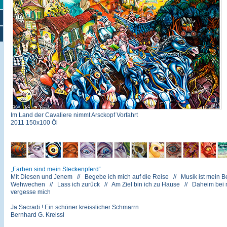
Im Land der Cavaliere nimmt Arsckopf Vorfahrt
2011 150x100 Öl
Farben sind mein Steckenpferd
Mit Diesen und Jenem // Begebe ich mich auf die Reise // Musik ist mein Be
Wehwechen // Lass ich zurück // Am Ziel bin ich zu Hause // Daheim bei mir
vergesse mich
Ja Sacradi ! Ein schöner kreisslicher Schmarrn
Bernhard G. Kreissl