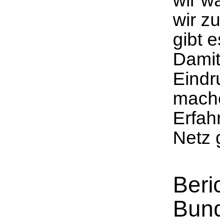
wir w
wir 
gibt e
Damit
Eindr
mache
Erfah
Netz g
Beri
Bund