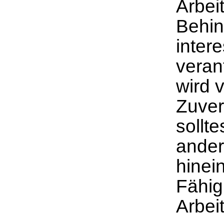
Arbei
Behin
inter
verant
wird 
Zuver
sollte
ande
hinei
Fähig
Arbei