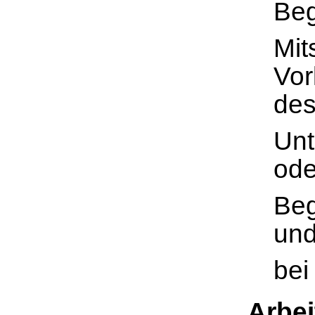
Beg
Mit
Vor
de
Unt
ode
Beg
und
bei
Arbei