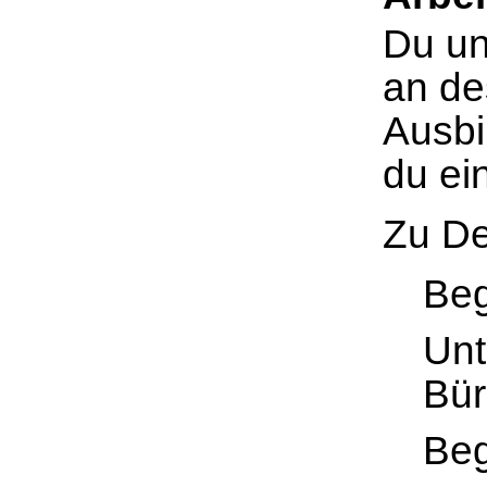
Du un
an de
Ausbi
du ei
Zu De
Beg
Unt
Bür
Beg