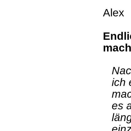
Alex
Endli
mach
Nac
ich
mac
es 
län
ein