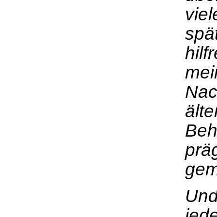
viel
spä
hilf
mei
Nac
ält
Beh
prä
gem
Und
jed