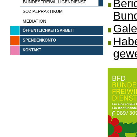
Beri
BUNDESFREIWILLIGENDIENST
SOZIALPRAKTIKUM
Bund
MEDIATION
Gale
ÖFFENTLICHKEITSARBEIT
Habe
SPENDENKONTO
gew
KONTAKT