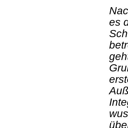
Nac
es 
Sch
betr
geht
Gru
ers
Auß
Int
wus
über