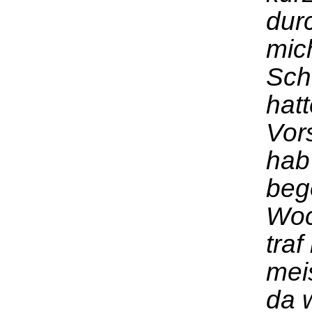
durc
mic
Sch
hat
Vor
hab
beg
Woc
traf
mei
da 