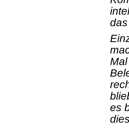
int
das
Ein
mac
Mal
Bel
rec
blie
es 
die