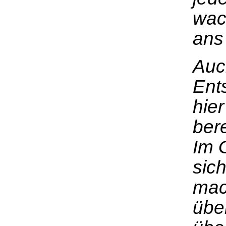
wac
ans
Auc
Ent
hie
bere
Im G
sic
mac
übe