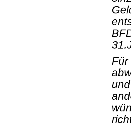
Gel
ents
BFD
31.J
Für 
abw
und
and
wün
rich