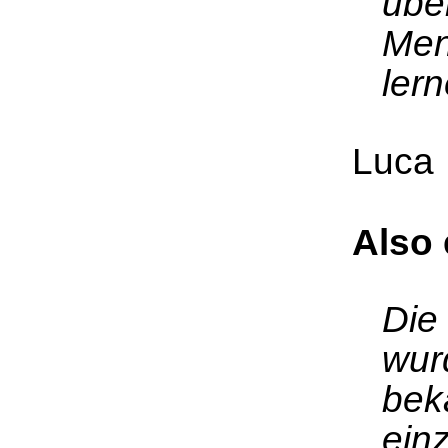
übe
Men
lern
Luca
Also 
Die
wur
bek
einz