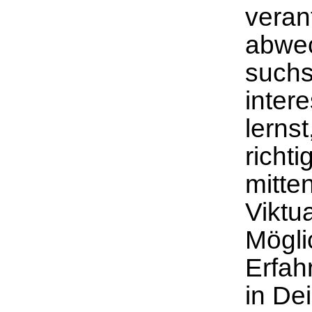
veran
abwec
suchs
inter
lerns
richti
mitte
Viktu
Mögli
Erfah
in De