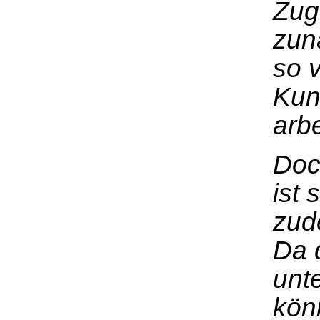
Zug
zun
so 
Kun
arbe
Doc
ist 
zud
Da 
unte
könn