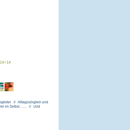
14 / 14
gleiter // Alltagssörglein und
 im Selbst ....... // Und