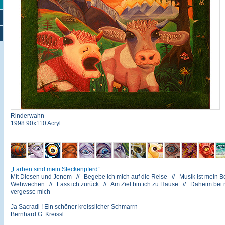
Rinderwahn
1998 90x110 Acryl
Farben sind mein Steckenpferd
Mit Diesen und Jenem // Begebe ich mich auf die Reise // Musik ist mein Be
Wehwechen // Lass ich zurück // Am Ziel bin ich zu Hause // Daheim bei mir
vergesse mich
Ja Sacradi ! Ein schöner kreisslicher Schmarrn
Bernhard G. Kreissl