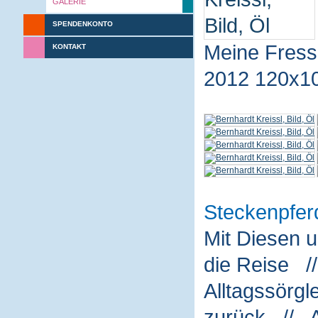
GALERIE
SPENDENKONTO
Meine Fres
KONTAKT
2012 120x1
Steckenpfer
Mit Diesen 
die Reise /
Alltagssörg
zurück // A