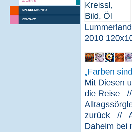
GALERIE
SPENDENKONTO
KONTAKT
Lummerland
2010 120x1
Farben sin
Mit Diesen 
die Reise /
Alltagssörg
zurück // A
Daheim bei m