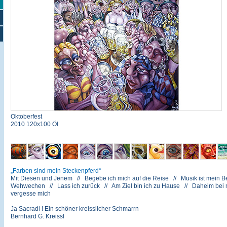
Oktoberfest
2010 120x100 Öl
Farben sind mein Steckenpferd
Mit Diesen und Jenem // Begebe ich mich auf die Reise // Musik ist mein Be
Wehwechen // Lass ich zurück // Am Ziel bin ich zu Hause // Daheim bei mir
vergesse mich
Ja Sacradi ! Ein schöner kreisslicher Schmarrn
Bernhard G. Kreissl