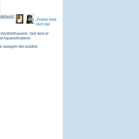
Früher trieb
mich der
Holzbildhauerei. Seit dem er
nd Aquarellmalerei.
e spiegeln die positive