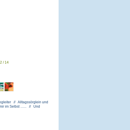
2 / 14
gleiter // Alltagssörglein und
 im Selbst ....... // Und