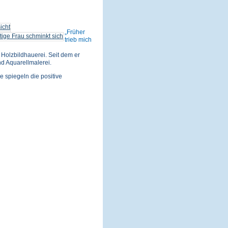
Früher
trieb mich
Holzbildhauerei. Seit dem er
nd Aquarellmalerei.
e spiegeln die positive