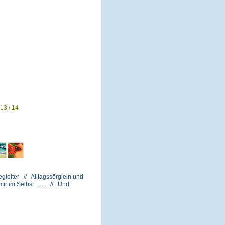
13 / 14
gleiter // Alltagssörglein und
 im Selbst ....... // Und