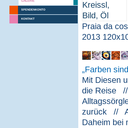
GALERIE
SPENDENKONTO
KONTAKT
Praia da co
2013 120x1
Farben sin
Mit Diesen 
die Reise /
Alltagssörg
zurück // A
Daheim bei m