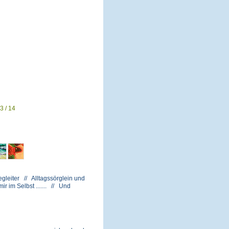
3 / 14
gleiter // Alltagssörglein und
 im Selbst ....... // Und