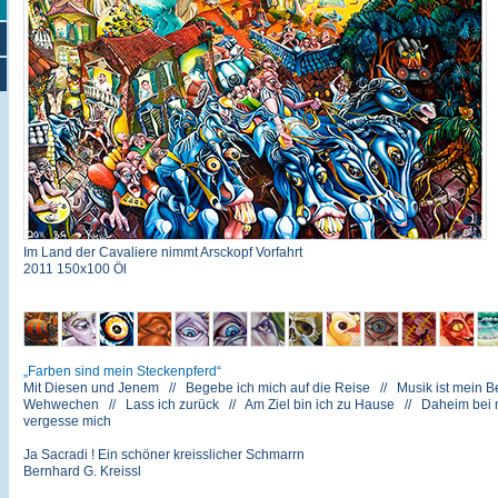
Im Land der Cavaliere nimmt Arsckopf Vorfahrt
2011 150x100 Öl
Farben sind mein Steckenpferd
Mit Diesen und Jenem // Begebe ich mich auf die Reise // Musik ist mein Be
Wehwechen // Lass ich zurück // Am Ziel bin ich zu Hause // Daheim bei mir
vergesse mich
Ja Sacradi ! Ein schöner kreisslicher Schmarrn
Bernhard G. Kreissl