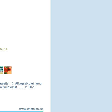
6 / 14
gleiter // Alltagssörglein und
 im Selbst ....... // Und
www.ichmalso.de