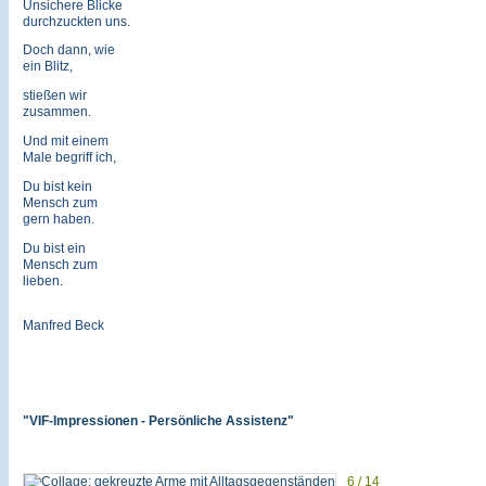
Unsichere Blicke
durchzuckten uns.
Doch dann, wie
ein Blitz,
stießen wir
zusammen.
Und mit einem
Male begriff ich,
Du bist kein
Mensch zum
gern haben.
Du bist ein
Mensch zum
lieben.
Manfred Beck
"VIF-Impressionen - Persönliche Assistenz"
6 / 14