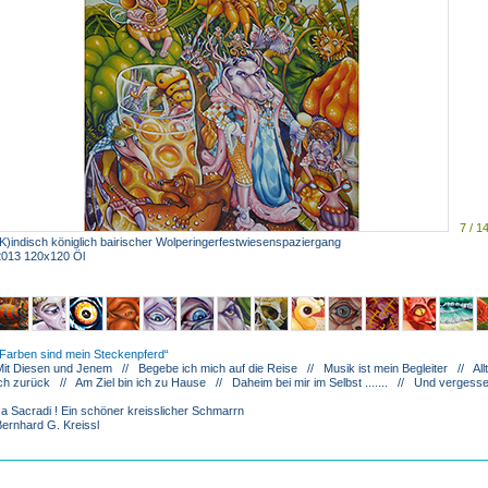
7 / 1
K)indisch königlich bairischer Wolperingerfestwiesenspaziergang
2013 120x120 Öl
Farben sind mein Steckenpferd
Mit Diesen und Jenem // Begebe ich mich auf die Reise // Musik ist mein Begleiter // A
ch zurück // Am Ziel bin ich zu Hause // Daheim bei mir im Selbst ....... // Und vergess
a Sacradi ! Ein schöner kreisslicher Schmarrn
ernhard G. Kreissl