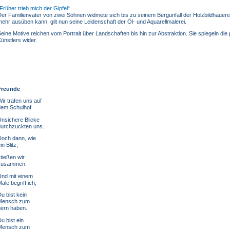
Früher trieb mich der Gipfel
er Familienvater von zwei Söhnen widmete sich bis zu seinem Bergunfall der Holzbildhauerei.
ehr ausüben kann, gilt nun seine Leidenschaft der Öl- und Aquarellmalerei.
eine Motive reichen vom Portrait über Landschaften bis hin zur Abstraktion. Sie spiegeln die
ünstlers wider.
Freunde
ir trafen uns auf
dem Schulhof.
Unsichere Blicke
durchzuckten uns.
Doch dann, wie
in Blitz,
tießen wir
zusammen.
Und mit einem
ale begriff ich,
u bist kein
Mensch zum
gern haben.
u bist ein
Mensch zum