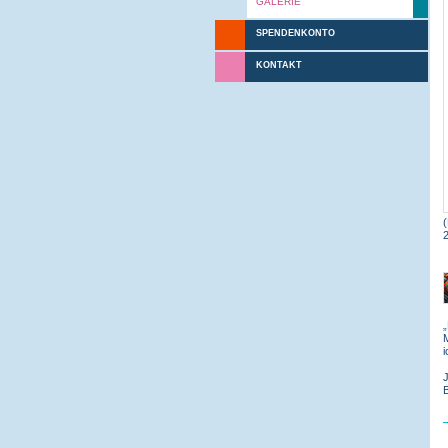
GALERIE
SPENDENKONTO
KONTAKT
(
i
J
B