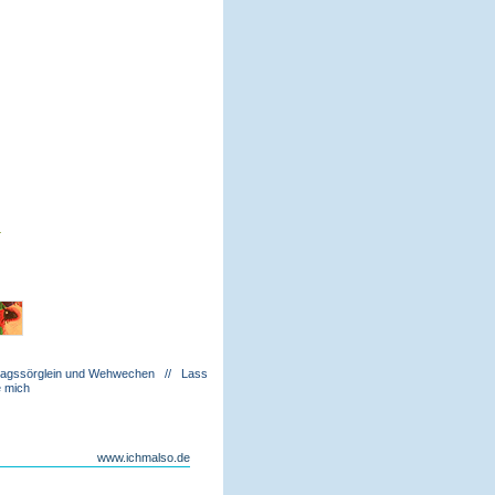
4
lltagssörglein und Wehwechen // Lass
e mich
www.ichmalso.de