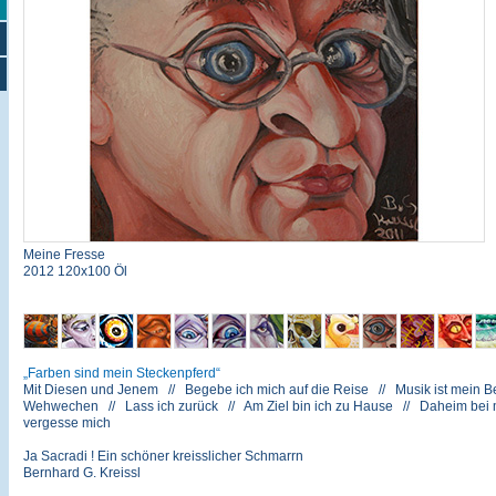
Meine Fresse
2012 120x100 Öl
Farben sind mein Steckenpferd
Mit Diesen und Jenem // Begebe ich mich auf die Reise // Musik ist mein Be
Wehwechen // Lass ich zurück // Am Ziel bin ich zu Hause // Daheim bei mir
vergesse mich
Ja Sacradi ! Ein schöner kreisslicher Schmarrn
Bernhard G. Kreissl