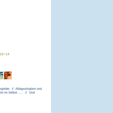
10 / 14
gleiter // Alltagssörglein und
 im Selbst ....... // Und