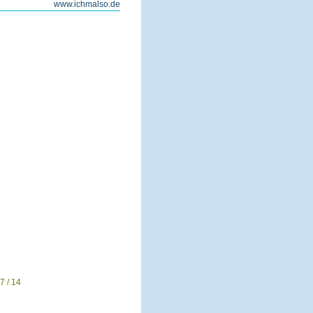
www.ichmalso.de
7 / 14