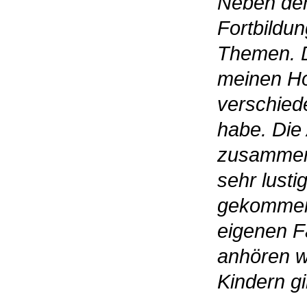
Neben dem
Fortbildu
Themen. D
meinen Hor
verschied
habe. Die
zusammen 
sehr lusti
gekommen.
eigenen F
anhören wi
Kindern gi