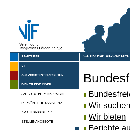
Vereinigung
Integrations-Förderung
e.V.
Sie sind hier:
VIF-Startseite
STARTSEITE
VIF
Bundesfr
ALS ASSISTENTIN ARBEITEN
DIENSTLEISTUNGEN
Bundesfreiw
ANLAUFSTELLE INKLUSION
Wir suche
PERSÖNLICHE ASSISTENZ
ARBEITSASSISTENZ
Wir bieten
STELLENANGEBOTE
Berichte a