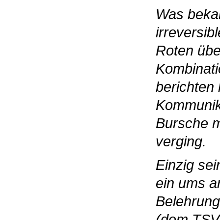
Was bekam
irreversib
Roten übe
Kombinati
berichten
Kommunikat
Bursche m
verging.
Einzig se
ein ums a
Belehrung
(dem TSV) 