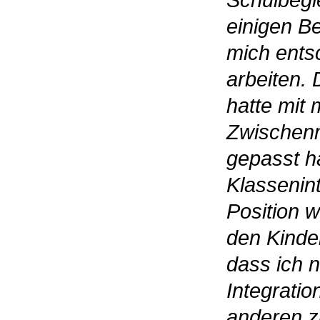
Schulbegl
einigen B
mich ents
arbeiten. 
hatte mit 
Zwischenm
gepasst ha
Klassenin
Position 
den Kinder
dass ich n
Integratio
anderen z