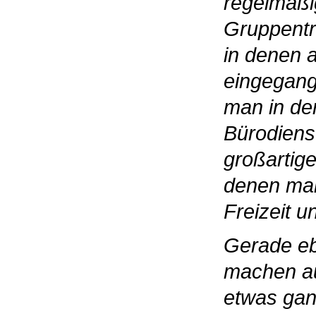
regelmäßi
Gruppentr
in denen 
eingegang
man in de
Bürodienst
großartig
denen man
Freizeit u
Gerade eb
machen a
etwas gan