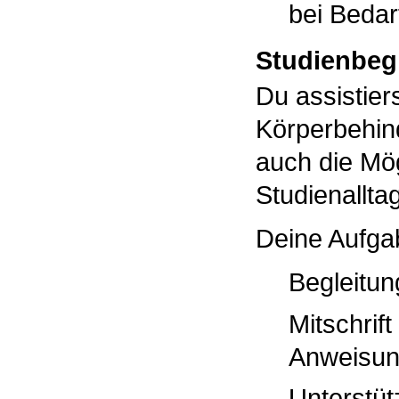
bei Bedarf
Studienbeg
Du assistier
Körperbehin
auch die Mög
Studienallta
Deine Aufgab
Begleitun
Mitschrif
Anweisun
Unterstüt