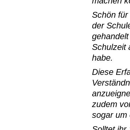
machen k
Schön für
der Schul
gehandelt
Schulzeit 
habe.
Diese Erf
Verständn
anzueignen
zudem von
sogar um 
Solltet ih