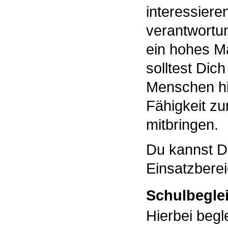
interessiere
verantwortung
ein hohes Ma
solltest Dich
Menschen hi
Fähigkeit zu
mitbringen.
Du kannst D
Einsatzbere
Schulbegle
Hierbei begl