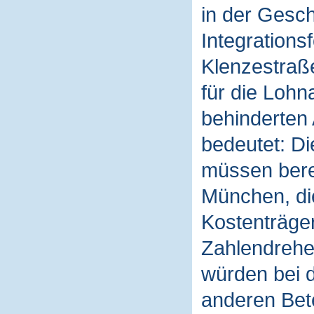
in der Gesch
Integrations
Klenzestraße
für die Loh
behinderten 
bedeutet: Di
müssen berec
München, di
Kostenträger
Zahlendrehe
würden bei d
anderen Bete