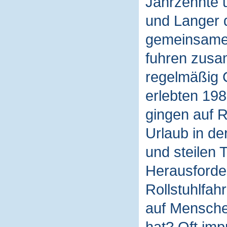
Jahrzehnte 
und Langer 
gemeinsamen
fuhren zusa
regelmäßig C
erlebten 198
gingen auf 
Urlaub in de
und steilen
Herausforder
Rollstuhlfah
auf Mensche
hat? Oft imp