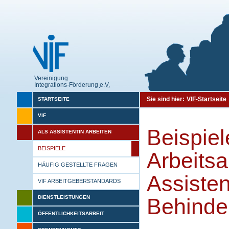
Vereinigung
Integrations-Förderung
e.V.
Sie sind hier:
VIF-Startseite
STARTSEITE
VIF
Beispie
ALS ASSISTENTIN ARBEITEN
BEISPIELE
Arbeitsa
HÄUFIG GESTELLTE FRAGEN
Assisten
VIF ARBEITGEBERSTANDARDS
DIENSTLEISTUNGEN
Behinde
ÖFFENTLICHKEITSARBEIT