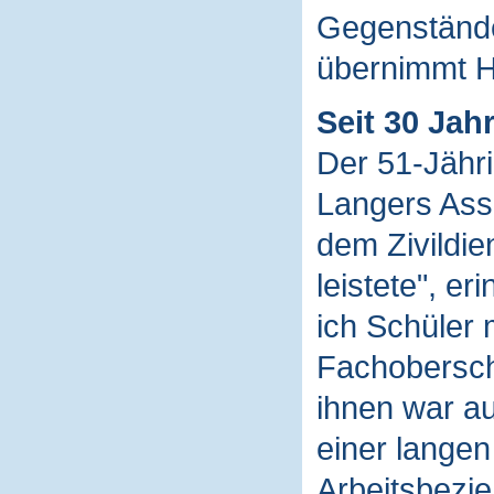
Gegenständ
übernimmt 
Seit 30 Jah
Der 51-Jähri
Langers Assi
dem Zivildie
leistete", er
ich Schüler 
Fachoberschu
ihnen war au
einer lange
Arbeitsbezie