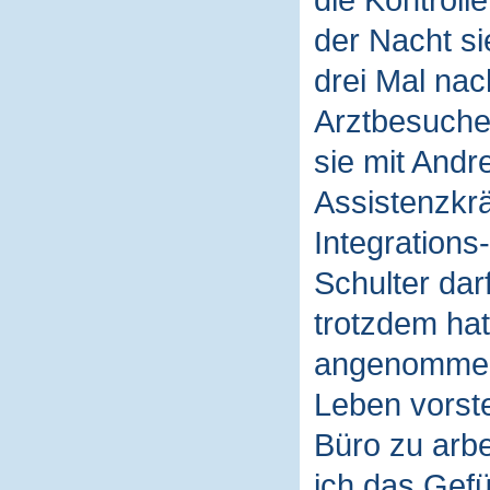
die Kontroll
der Nacht si
drei Mal na
Arztbesuche 
sie mit Andr
Assistenzkrä
Integrations
Schulter dar
trotzdem hat 
angenommen 
Leben vorste
Büro zu arbe
ich das Gefü