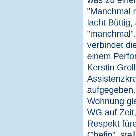
was zu eine
"Manchmal n
lacht Büttig,
"manchmal". 
verbindet di
einem Perfo
Kerstin Groll
Assistenzkra
aufgegeben. 
Wohnung gle
WG auf Zeit,
Respekt füre
Chefin", stel