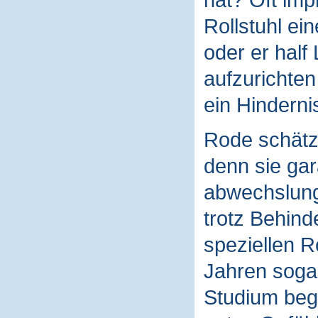
Rollstuhl ei
oder er half
aufzurichten
ein Hinderni
Rode schätzt
denn sie gar
abwechslungs
trotz Behin
speziellen R
Jahren sogar
Studium bego