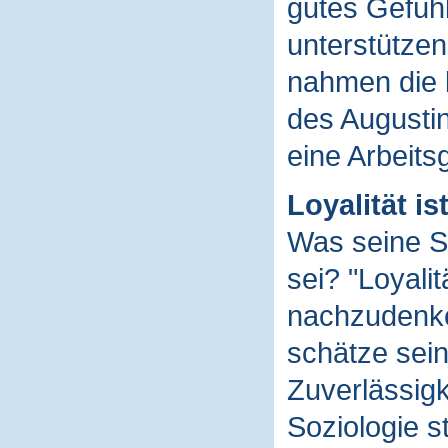
gutes Gefühl
unterstützen 
nahmen die 
des Augustin
eine Arbeits
Loyalität ist
Was seine Sc
sei? "Loyali
nachzudenken
schätze sein
Zuverlässigk
Soziologie s